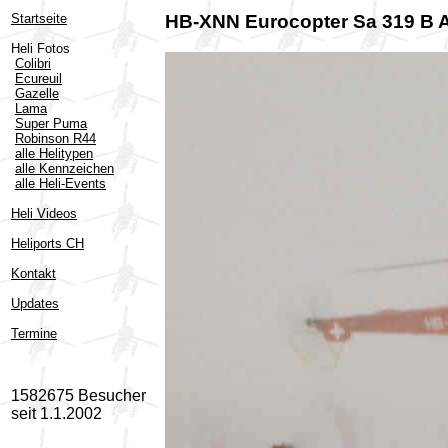
Startseite
HB-XNN Eurocopter Sa 319 B A
Heli Fotos
Colibri
Ecureuil
Gazelle
Lama
Super Puma
Robinson R44
alle Helitypen
alle Kennzeichen
alle Heli-Events
Heli Videos
Heliports CH
Kontakt
Updates
Termine
1582675 Besucher
seit 1.1.2002