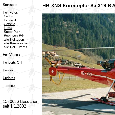
Startseite
HB-XNS Eurocopter Sa 319 B A
Heli Fotos
Colibri
Ecureuil
Gazelle
Lama
Super Puma
Robinson R44
alle Helitypen
alle Kennzeichen
alle Heli-Events
Heli Videos
Heliports CH
Kontakt
Updates
Termine
1580636 Besucher
seit 1.1.2002