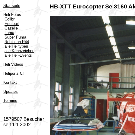
Startseite
HB-XTT Eurocopter Se 3160 Al
Heli Fotos
Colibri
Ecureuil
Gazelle
Lama
Super Puma
Robinson R44
alle Helitypen
alle Kennzeichen
alle Heli-Events
Heli Videos
Heliports CH
Kontakt
Updates
Termine
1579507 Besucher
seit 1.1.2002