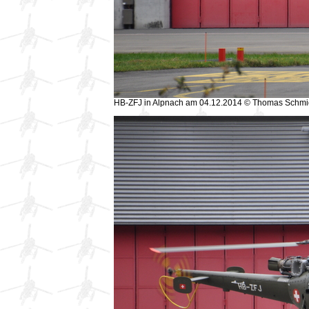
HB-ZFJ in Alpnach am 04.12.2014 © Thomas Schmi