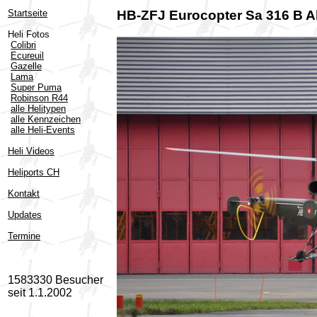
Startseite
HB-ZFJ Eurocopter Sa 316 B Al
Heli Fotos
Colibri
Ecureuil
Gazelle
Lama
Super Puma
Robinson R44
alle Helitypen
alle Kennzeichen
alle Heli-Events
Heli Videos
Heliports CH
Kontakt
Updates
Termine
1583330 Besucher
seit 1.1.2002