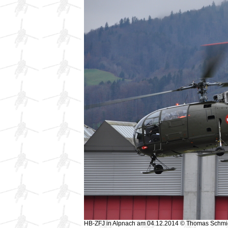
HB-ZFJ in Alpnach am 04.12.2014 © Thomas Schmi