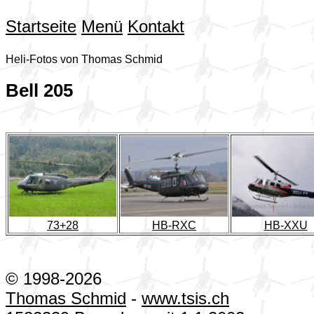
Startseite
Menü
Kontakt
Heli-Fotos von Thomas Schmid
Bell 205
73+28
HB-RXC
HB-XXU
© 1998-2026
Thomas Schmid
-
www.tsis.ch