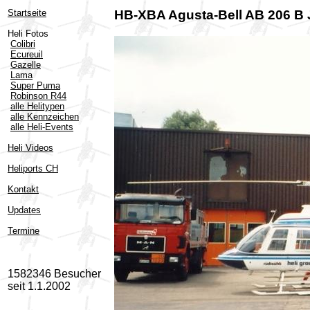
Startseite
HB-XBA Agusta-Bell AB 206 B 
Heli Fotos
Colibri
Ecureuil
Gazelle
Lama
Super Puma
Robinson R44
alle Helitypen
alle Kennzeichen
alle Heli-Events
Heli Videos
Heliports CH
Kontakt
Updates
Termine
1582346 Besucher
seit 1.1.2002