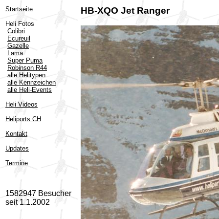
Startseite
HB-XQO Jet Ranger
Heli Fotos
Colibri
Ecureuil
Gazelle
Lama
Super Puma
Robinson R44
alle Helitypen
alle Kennzeichen
alle Heli-Events
Heli Videos
Heliports CH
Kontakt
Updates
Termine
1582947 Besucher
seit 1.1.2002