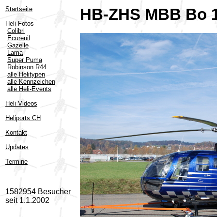
Startseite
HB-ZHS MBB Bo 1
Heli Fotos
Colibri
Ecureuil
Gazelle
Lama
Super Puma
Robinson R44
alle Helitypen
alle Kennzeichen
alle Heli-Events
Heli Videos
Heliports CH
Kontakt
Updates
Termine
1582954 Besucher
seit 1.1.2002