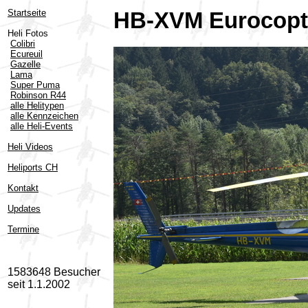
Startseite
HB-XVM Eurocopte
Heli Fotos
Colibri
Ecureuil
Gazelle
Lama
Super Puma
Robinson R44
alle Helitypen
alle Kennzeichen
alle Heli-Events
Heli Videos
Heliports CH
Kontakt
Updates
Termine
1583648 Besucher
seit 1.1.2002