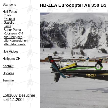
Startseite
HB-ZEA Eurocopter As 350 B3 
Heli Fotos
Colibri
Ecureuil
Gazelle
Lama
Super Puma
Robinson R44
alle Helitypen
alle Kennzeichen
alle Heli-Events
Heli Videos
Heliports CH
Kontakt
Updates
Termine
1581007 Besucher
seit 1.1.2002