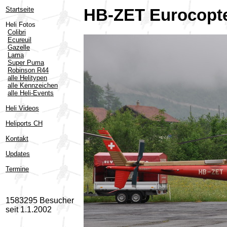
Startseite
HB-ZET Eurocopte
Heli Fotos
Colibri
Ecureuil
Gazelle
Lama
Super Puma
Robinson R44
alle Helitypen
alle Kennzeichen
alle Heli-Events
Heli Videos
Heliports CH
Kontakt
Updates
Termine
1583295 Besucher
seit 1.1.2002