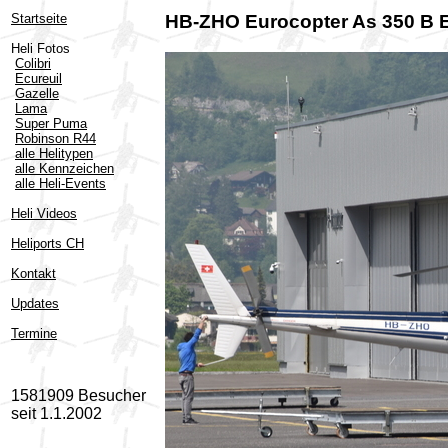
Startseite
HB-ZHO Eurocopter As 350 B E
Heli Fotos
Colibri
Ecureuil
Gazelle
Lama
Super Puma
Robinson R44
alle Helitypen
alle Kennzeichen
alle Heli-Events
Heli Videos
Heliports CH
Kontakt
Updates
Termine
1581909 Besucher
seit 1.1.2002