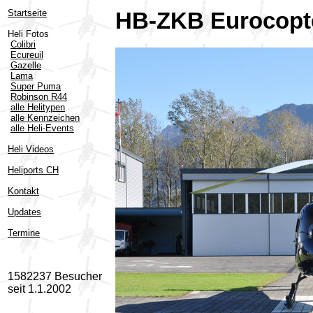
Startseite
HB-ZKB Eurocopte
Heli Fotos
Colibri
Ecureuil
Gazelle
Lama
Super Puma
Robinson R44
alle Helitypen
alle Kennzeichen
alle Heli-Events
Heli Videos
Heliports CH
Kontakt
Updates
Termine
1582237 Besucher
seit 1.1.2002