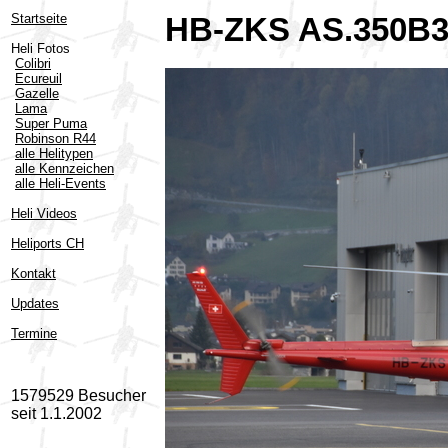
Startseite
HB-ZKS AS.350B3 
Heli Fotos
Colibri
Ecureuil
Gazelle
Lama
Super Puma
Robinson R44
alle Helitypen
alle Kennzeichen
alle Heli-Events
Heli Videos
Heliports CH
Kontakt
Updates
Termine
1579529 Besucher
seit 1.1.2002