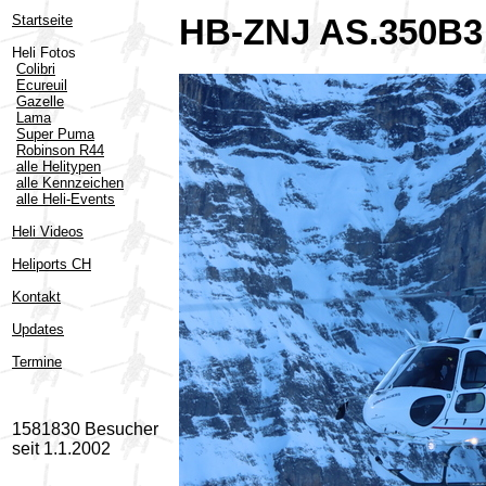
Startseite
HB-ZNJ AS.350B3 
Heli Fotos
Colibri
Ecureuil
Gazelle
Lama
Super Puma
Robinson R44
alle Helitypen
alle Kennzeichen
alle Heli-Events
Heli Videos
Heliports CH
Kontakt
Updates
Termine
1581830 Besucher
seit 1.1.2002