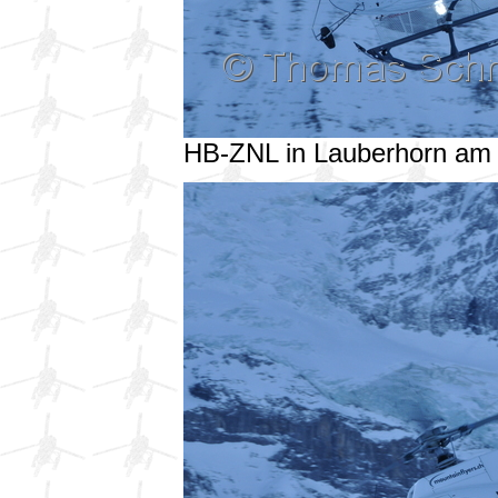
HB-ZNL in Lauberhorn am