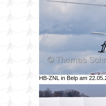
HB-ZNL in Belp am 22.05