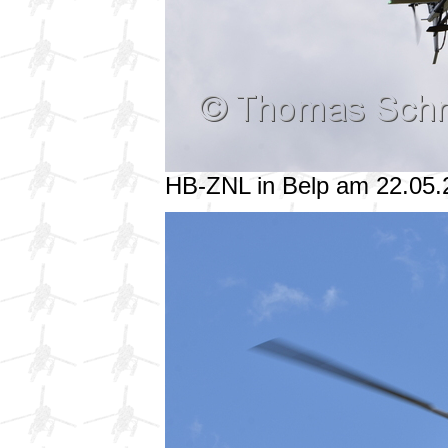
HB-ZNL in Belp am 22.05