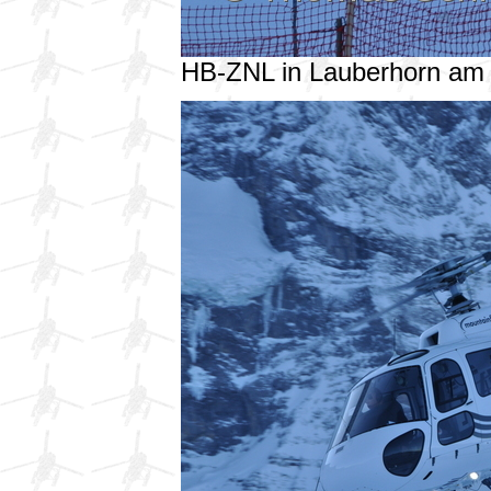
HB-ZNL in Lauberhorn am