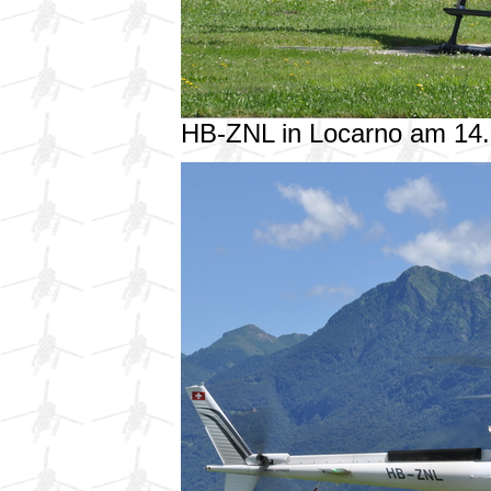
HB-ZNL in Locarno am 14