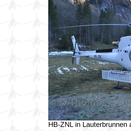
HB-ZNL in Lauterbrunnen