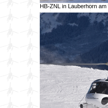
HB-ZNL in Lauberhorn am