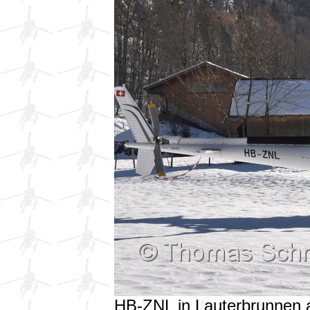
HB-ZNL in Lauterbrunnen