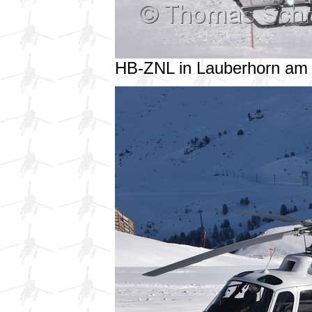
HB-ZNL in Lauberhorn am