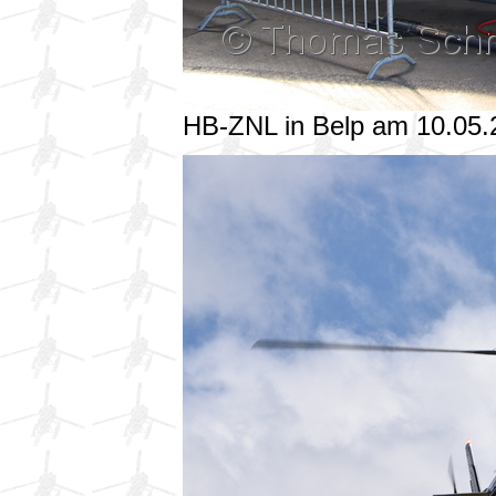
HB-ZNL in Belp am 10.05