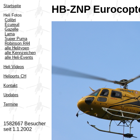
Startseite
HB-ZNP Eurocopte
Heli Fotos
Colibri
Ecureuil
Gazelle
Lama
Super Puma
Robinson R44
alle Helitypen
alle Kennzeichen
alle Heli-Events
Heli Videos
Heliports CH
Kontakt
Updates
Termine
1582667 Besucher
seit 1.1.2002