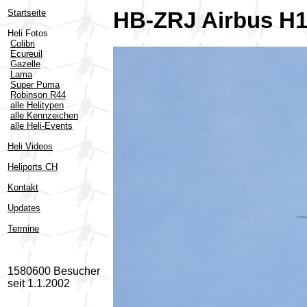
Startseite
HB-ZRJ Airbus H
Heli Fotos
Colibri
Ecureuil
Gazelle
Lama
Super Puma
Robinson R44
alle Helitypen
alle Kennzeichen
alle Heli-Events
Heli Videos
Heliports CH
Kontakt
Updates
Termine
1580600 Besucher
seit 1.1.2002