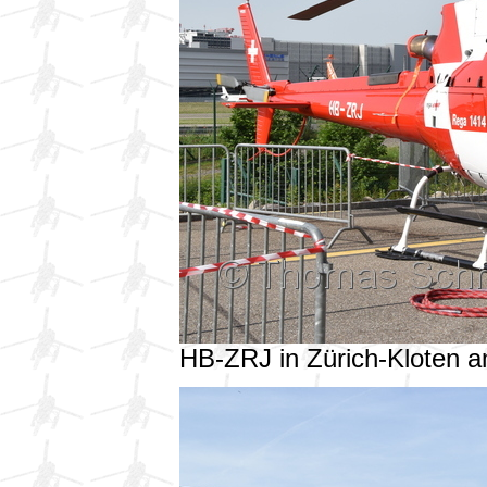
HB-ZRJ in Zürich-Kloten