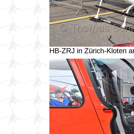
HB-ZRJ in Zürich-Kloten