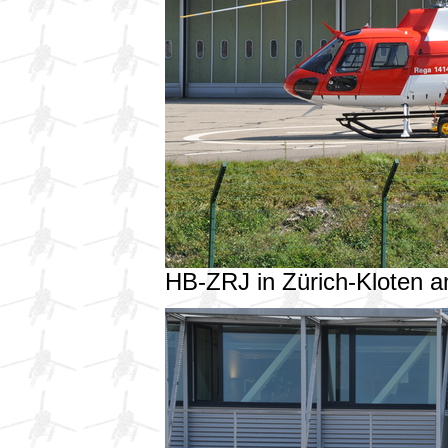
HB-ZRJ in Zürich-Kloten