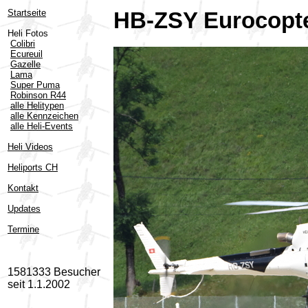
Startseite
HB-ZSY Eurocopte
Heli Fotos
Colibri
Ecureuil
Gazelle
Lama
Super Puma
Robinson R44
alle Helitypen
alle Kennzeichen
alle Heli-Events
Heli Videos
Heliports CH
Kontakt
Updates
Termine
1581333 Besucher
seit 1.1.2002