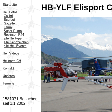
Startseite
HB-YLF Elisport 
Heli Fotos
Colibri
Ecureuil
Gazelle
Lama
Super Puma
Robinson R44
alle Helitypen
alle Kennzeichen
alle Heli-Events
Heli Videos
Heliports CH
Kontakt
Updates
Termine
1581071 Besucher
seit 1.1.2002