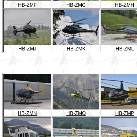
HB-ZMF
HB-ZMG
HB-ZMH
HB-ZMJ
HB-ZMK
HB-ZML
HB-ZMN
HB-ZMO
HB-ZMP