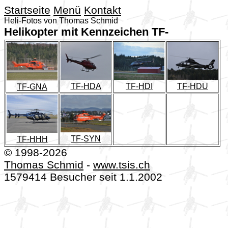
Startseite
Menü
Kontakt
Heli-Fotos von Thomas Schmid
Helikopter mit Kennzeichen TF-
TF-HDA
TF-HDI
TF-HDU
TF-GNA
TF-SYN
TF-HHH
© 1998-2026
Thomas Schmid
-
www.tsis.ch
1579414 Besucher seit 1.1.2002