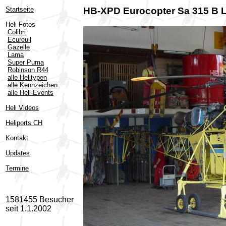
Startseite
HB-XPD Eurocopter Sa 315 B 
Heli Fotos
Colibri
Ecureuil
Gazelle
Lama
Super Puma
Robinson R44
alle Helitypen
alle Kennzeichen
alle Heli-Events
Heli Videos
Heliports CH
Kontakt
Updates
Termine
1581455 Besucher
seit 1.1.2002