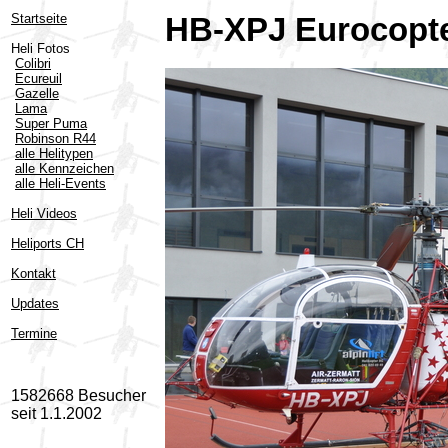
Startseite
HB-XPJ Eurocopte
Heli Fotos
Colibri
Ecureuil
Gazelle
Lama
Super Puma
Robinson R44
alle Helitypen
alle Kennzeichen
alle Heli-Events
Heli Videos
Heliports CH
Kontakt
Updates
Termine
1582668 Besucher
seit 1.1.2002