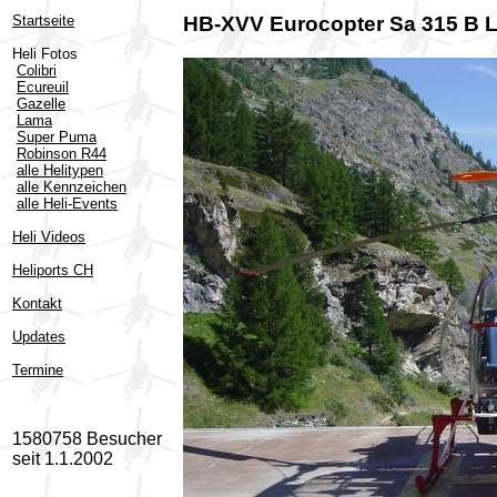
Startseite
HB-XVV Eurocopter Sa 315 B 
Heli Fotos
Colibri
Ecureuil
Gazelle
Lama
Super Puma
Robinson R44
alle Helitypen
alle Kennzeichen
alle Heli-Events
Heli Videos
Heliports CH
Kontakt
Updates
Termine
1580758 Besucher
seit 1.1.2002