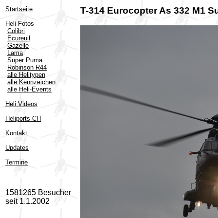
Startseite
T-314 Eurocopter As 332 M1 
Heli Fotos
Colibri
Ecureuil
Gazelle
Lama
Super Puma
Robinson R44
alle Helitypen
alle Kennzeichen
alle Heli-Events
Heli Videos
Heliports CH
Kontakt
Updates
Termine
1581265 Besucher
seit 1.1.2002