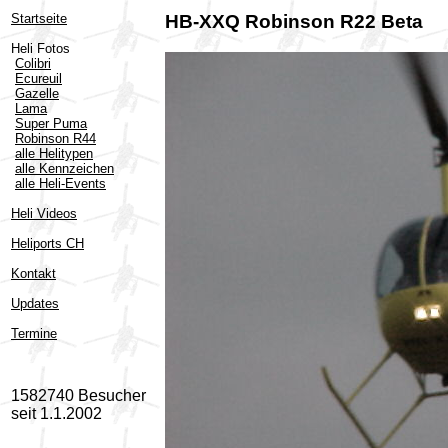
Startseite
HB-XXQ Robinson R22 Beta
Heli Fotos
Colibri
Ecureuil
Gazelle
Lama
Super Puma
Robinson R44
alle Helitypen
alle Kennzeichen
alle Heli-Events
Heli Videos
Heliports CH
Kontakt
Updates
Termine
1582740 Besucher
seit 1.1.2002