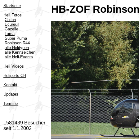
Startseite
HB-ZOF Robinson 
Heli Fotos
Colibri
Ecureuil
Gazelle
Lama
Super Puma
Robinson R44
alle Helitypen
alle Kennzeichen
alle Heli-Events
Heli Videos
Heliports CH
Kontakt
Updates
Termine
1581439 Besucher
seit 1.1.2002