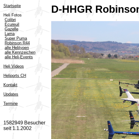
Startseite
D-HHGR Robinson
Heli Fotos
Colibri
Ecureuil
Gazelle
Lama
Super Puma
Robinson R44
alle Helitypen
alle Kennzeichen
alle Heli-Events
Heli Videos
Heliports CH
Kontakt
Updates
Termine
1582949 Besucher
seit 1.1.2002