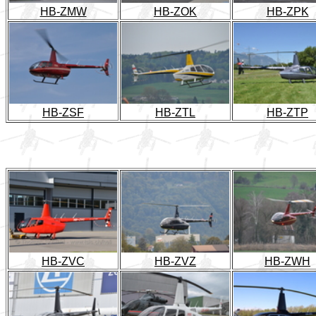
HB-ZMW
HB-ZOK
HB-ZPK
HB-ZSF
HB-ZTL
HB-ZTP
HB-ZVC
HB-ZVZ
HB-ZWH