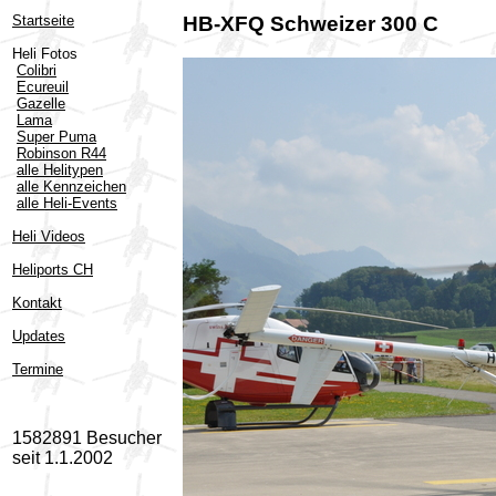
Startseite
HB-XFQ Schweizer 300 C
Heli Fotos
Colibri
Ecureuil
Gazelle
Lama
Super Puma
Robinson R44
alle Helitypen
alle Kennzeichen
alle Heli-Events
Heli Videos
Heliports CH
Kontakt
Updates
Termine
1582891 Besucher
seit 1.1.2002