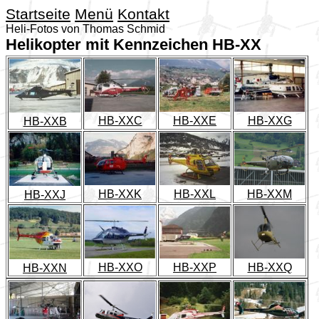
Startseite
Menü
Kontakt
Heli-Fotos von Thomas Schmid
Helikopter mit Kennzeichen HB-XX
HB-XXC
HB-XXE
HB-XXG
HB-XXB
HB-XXK
HB-XXL
HB-XXM
HB-XXJ
HB-XXO
HB-XXQ
HB-XXP
HB-XXN