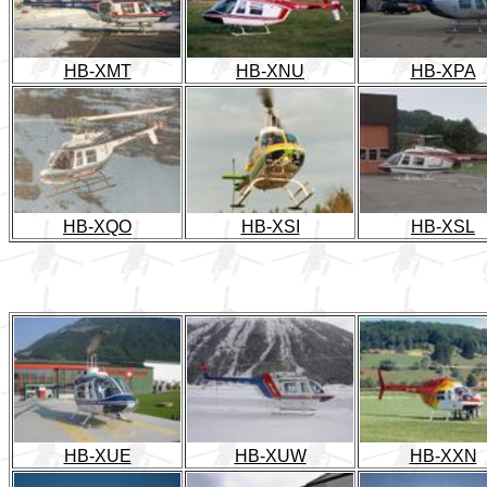
HB-XMT
HB-XNU
HB-XPA
HB-XQO
HB-XSI
HB-XSL
HB-XUE
HB-XUW
HB-XXN