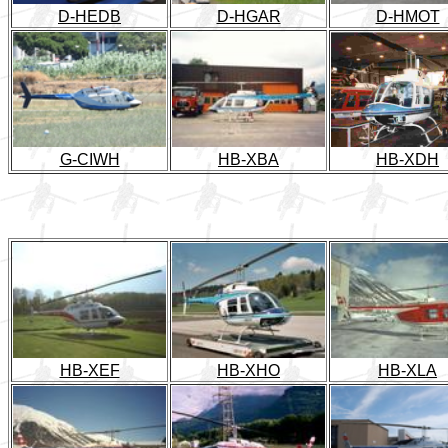
D-HEDB
D-HGAR
D-HMOT
G-CIWH
HB-XBA
HB-XDH
HB-XEF
HB-XHO
HB-XLA