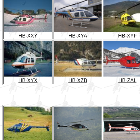
HB-XXY
HB-XYA
HB-XYF
HB-XYX
HB-XZB
HB-ZAL