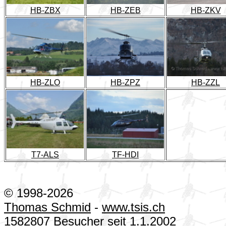
HB-ZBX
HB-ZEB
HB-ZKV
HB-ZLO
HB-ZPZ
HB-ZZL
T7-ALS
TF-HDI
© 1998-2026
Thomas Schmid
-
www.tsis.ch
1582807 Besucher seit 1.1.2002